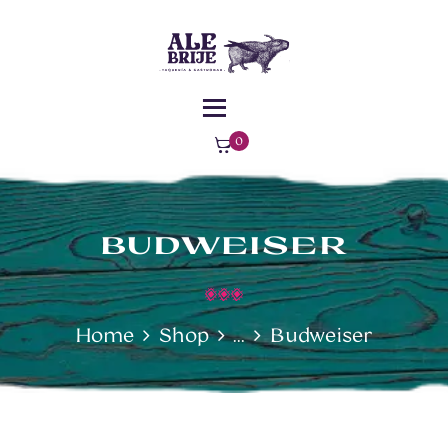
MENÚ
¿DÓNDE
ALEBRIJE - TAQUERÍA - GASTROBAR -
ESTAMOS?
COMIDA MEXICANA
Comida Mexicana – Florencia – Caquetá
0
ite
ms
-
$0
BUDWEISER
Home
Shop
...
Budweiser