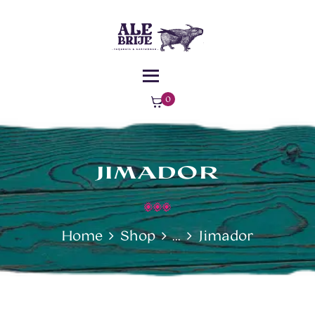
MENÚ
¿DÓNDE
ALEBRIJE - TAQUERÍA - GASTROBAR -
ESTAMOS?
COMIDA MEXICANA
Comida Mexicana – Florencia – Caquetá
0
ite
ms
-
$0
JIMADOR
Home
Shop
...
Jimador