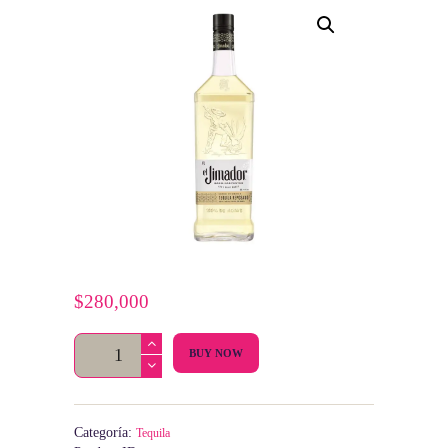
$
280,000
Jimador
BUY NOW
cantidad
Categoría:
Tequila