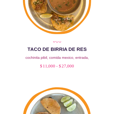
TACO DE BIRRIA DE RES
cochinita pibil
,
comida mexico
,
entrada
,
esquite
,
maiz
,
pibil
,
queso
,
salsa
,
Triángulos
$
11,000
-
$
27,000
Rango
de tortilla de maíz
de
Este
precios:
producto
desde
tiene
$11,000
múltiples
hasta
variantes.
$27,000
Las
opciones
se
pueden