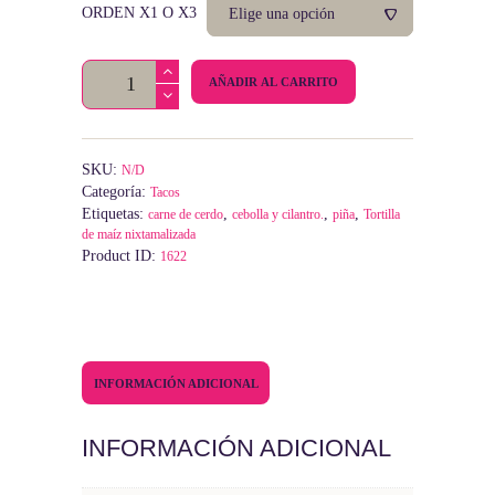
$11,000
ORDEN X1 O X3
hasta
$27,000
Taco
AÑADIR AL CARRITO
de
Pastor
cantidad
SKU:
N/D
Categoría:
Tacos
Etiquetas:
,
,
,
carne de cerdo
cebolla y cilantro.
piña
Tortilla
de maíz nixtamalizada
Product ID:
1622
INFORMACIÓN ADICIONAL
INFORMACIÓN ADICIONAL