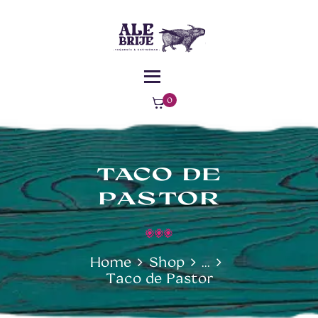
MENÚ
¿DÓNDE
ALEBRIJE - TAQUERÍA - GASTROBAR -
ESTAMOS?
COMIDA MEXICANA
Comida Mexicana – Florencia – Caquetá
0
ite
ms
-
$0
TACO DE
PASTOR
Home
Shop
...
Taco de Pastor