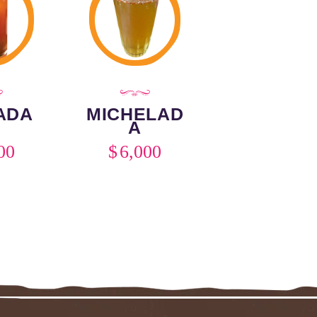
ADA
MICHELAD
A
00
$
6,000