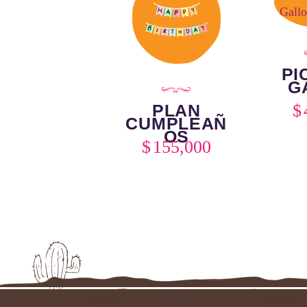
PI
G
PLAN
$
CUMPLEAÑ
OS
$
155,000