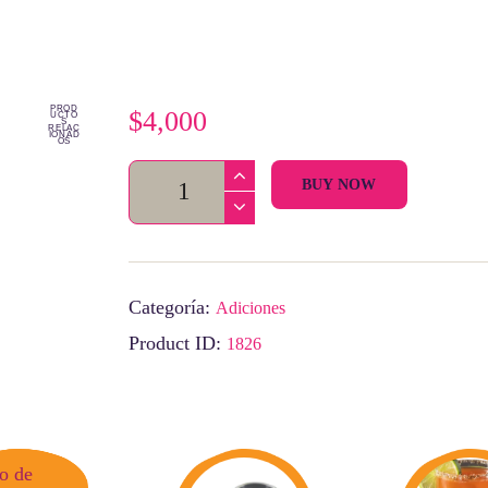
PROD
$
4,000
UCTO
S
RELAC
IONAD
OS
Guacamole
BUY NOW
cantidad
Categoría:
Adiciones
Product ID:
1826