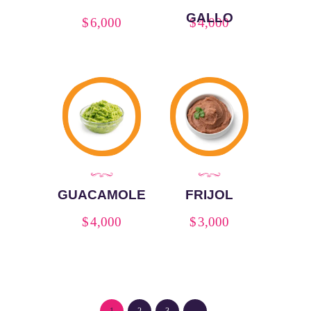
GALLO
$
6,000
$
4,000
GUACAMOLE
FRIJOL
$
4,000
$
3,000