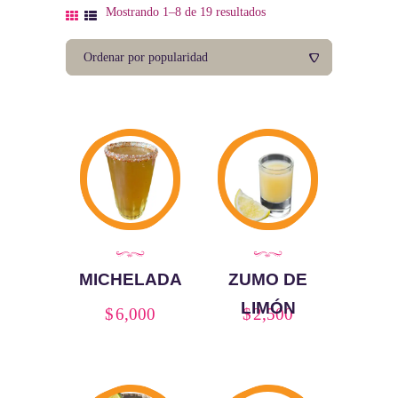
Mostrando 1–8 de 19 resultados
Ordenado
por
popularidad
MICHELADA
ZUMO DE
LIMÓN
$
6,000
$
2,500