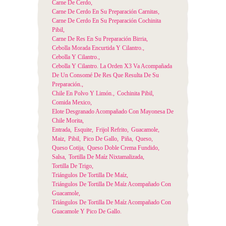
Carne De Cerdo
Carne De Cerdo En Su Preparación Carnitas
Carne De Cerdo En Su Preparación Cochinita
Pibil
Carne De Res En Su Preparación Birria
Cebolla Morada Encurtida Y Cilantro.
Cebolla Y Cilantro.
Cebolla Y Cilantro. La Orden X3 Va Acompañada
De Un Consomé De Res Que Resulta De Su
Preparación.
Chile En Polvo Y Limón.
Cochinita Pibil
Comida Mexico
Elote Desgranado Acompañado Con Mayonesa De
Chile Morita
Entrada
Esquite
Frijol Refrito
Guacamole
Maiz
Pibil
Pico De Gallo
Piña
Queso
Queso Cotija
Queso Doble Crema Fundido
Salsa
Tortilla De Maíz Nixtamalizada
Tortilla De Trigo
Triángulos De Tortilla De Maíz
Triángulos De Tortilla De Maíz Acompañado Con
Guacamole
Triángulos De Tortilla De Maíz Acompañado Con
Guacamole Y Pico De Gallo.