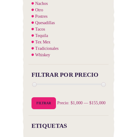
Nachos
Otro
Postres
Quesadillas
Tacos
Tequila
Tex Mex
Tradicionales
Whiskey
FILTRAR POR PRECIO
Precio
Precio
Precio:
$1,000
—
$155,000
FILTRAR
mínimo
máximo
ETIQUETAS