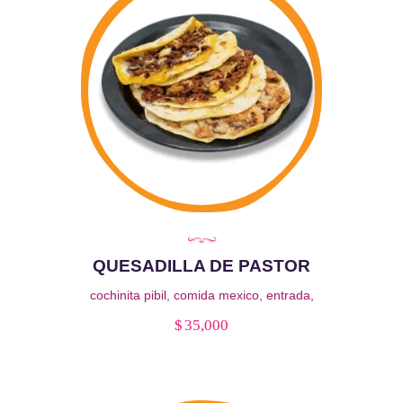
QUESADILLA DE PASTOR
cochinita pibil
,
comida mexico
,
entrada
,
esquite
,
maiz
,
pibil
,
queso
,
salsa
,
Triángulos
$
35,000
de tortilla de maíz