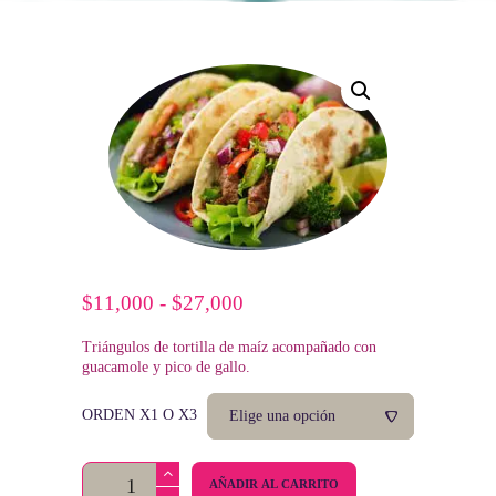
$
11,000
-
$
27,000
Rango
de
Triángulos de tortilla de maíz acompañado con
precios:
guacamole y pico de gallo.
desde
$11,000
ORDEN X1 O X3
hasta
$27,000
Taco
AÑADIR AL CARRITO
Vegetariano