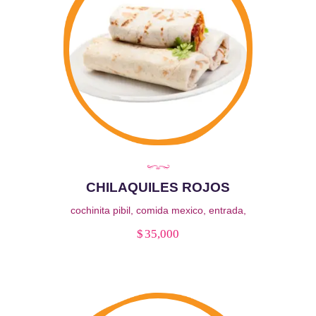
se
pueden
elegir
en
la
página
de
producto
CHILAQUILES ROJOS
cochinita pibil
,
comida mexico
,
entrada
,
esquite
,
maiz
,
pibil
,
queso
,
salsa
,
Triángulos
$
35,000
de tortilla de maíz