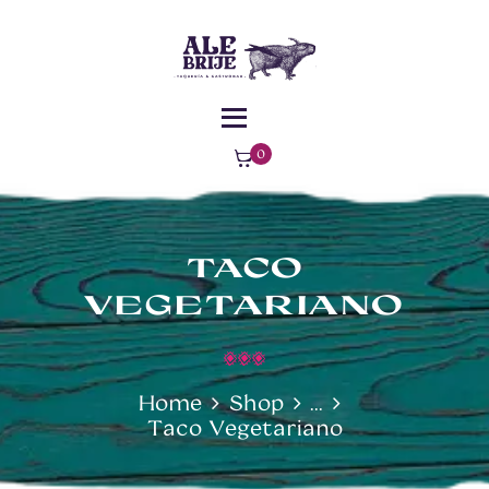
MENÚ
¿DÓNDE
ALEBRIJE - TAQUERÍA - GASTROBAR -
ESTAMOS?
COMIDA MEXICANA
Comida Mexicana – Florencia – Caquetá
0
ite
ms
-
$0
TACO
VEGETARIANO
Home
Shop
...
Taco Vegetariano