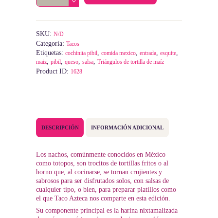
cantidad
SKU:
N/D
Categoría:
Tacos
Etiquetas:
,
,
,
,
cochinita pibil
comida mexico
entrada
esquite
,
,
,
,
maiz
pibil
queso
salsa
Triángulos de tortilla de maíz
Product ID:
1628
DESCRIPCIÓN
INFORMACIÓN ADICIONAL
Los nachos, comúnmente conocidos en México
como totopos, son trocitos de tortillas fritos o al
horno que, al cocinarse, se tornan crujientes y
sabrosos para ser disfrutados solos, con salsas de
cualquier tipo, o bien, para preparar platillos como
el que Taco Azteca nos comparte en esta edición.
Su componente principal es la harina nixtamalizada