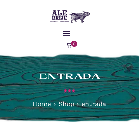
MENÚ
¿DÓNDE
ALEBRIJE - TAQUERÍA - GASTROBAR -
ESTAMOS?
COMIDA MEXICANA
Comida Mexicana – Florencia – Caquetá
0
ite
ms
-
$0
ENTRADA
Home
Shop
entrada