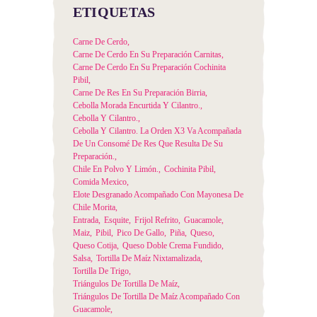
ETIQUETAS
Carne De Cerdo
Carne De Cerdo En Su Preparación Carnitas
Carne De Cerdo En Su Preparación Cochinita
Pibil
Carne De Res En Su Preparación Birria
Cebolla Morada Encurtida Y Cilantro.
Cebolla Y Cilantro.
Cebolla Y Cilantro. La Orden X3 Va Acompañada
De Un Consomé De Res Que Resulta De Su
Preparación.
Chile En Polvo Y Limón.
Cochinita Pibil
Comida Mexico
Elote Desgranado Acompañado Con Mayonesa De
Chile Morita
Entrada
Esquite
Frijol Refrito
Guacamole
Maiz
Pibil
Pico De Gallo
Piña
Queso
Queso Cotija
Queso Doble Crema Fundido
Salsa
Tortilla De Maíz Nixtamalizada
Tortilla De Trigo
Triángulos De Tortilla De Maíz
Triángulos De Tortilla De Maíz Acompañado Con
Guacamole