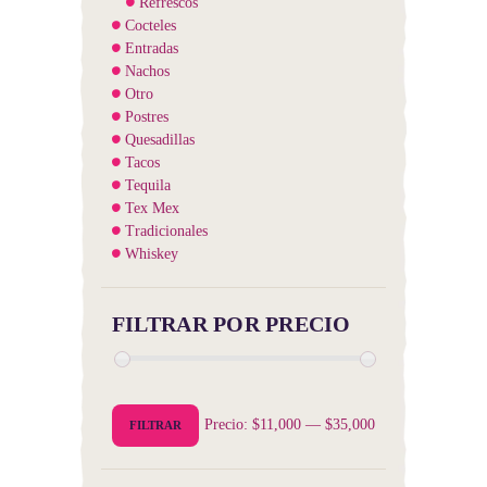
Refrescos
Cocteles
Entradas
Nachos
Otro
Postres
Quesadillas
Tacos
Tequila
Tex Mex
Tradicionales
Whiskey
FILTRAR POR PRECIO
Precio
Precio
Precio:
$11,000
—
$35,000
FILTRAR
mínimo
máximo