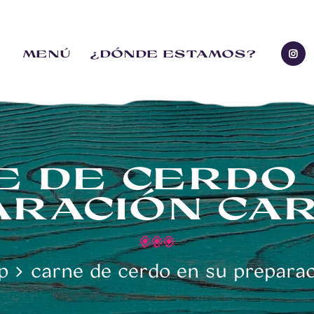
MENÚ
MENÚ
¿DÓNDE ESTAMOS?
AQUERÍA - GASTROBAR - CO
¿DÓNDE
Comida Mexicana – Florencia – Caquetá
ESTAMOS?
E DE CERDO 
RACIÓN CA
p
carne de cerdo en su preparac