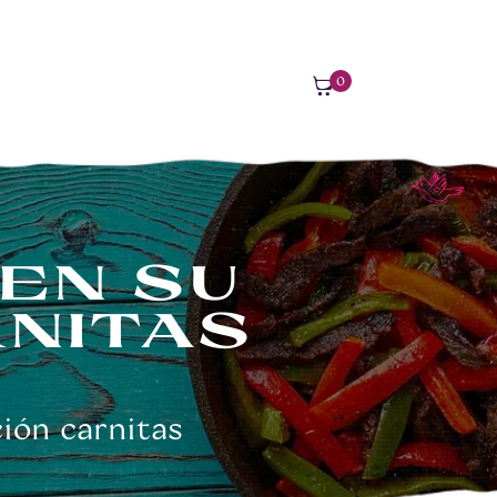
0
MIDA MEXICANA
ite
ms
-
$0
EN SU
RNITAS
ión carnitas