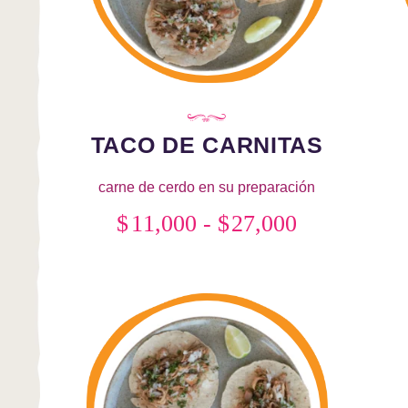
TACO DE CARNITAS
carne de cerdo en su preparación
carnitas
,
cebolla y cilantro.
,
Tortilla de
ca
$
11,000
-
$
27,000
Rango
maíz nixtamalizada
g
de
Este
precios:
producto
desde
tiene
$11,000
múltiples
hasta
variantes.
$27,000
Las