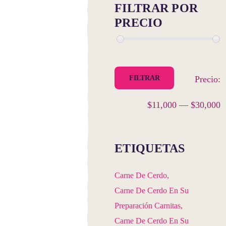
FILTRAR POR
PRECIO
P
P
FILTRAR
Precio:
m
m
$11,000
—
$30,000
ETIQUETAS
Carne De Cerdo
Carne De Cerdo En Su
Preparación Carnitas
Carne De Cerdo En Su