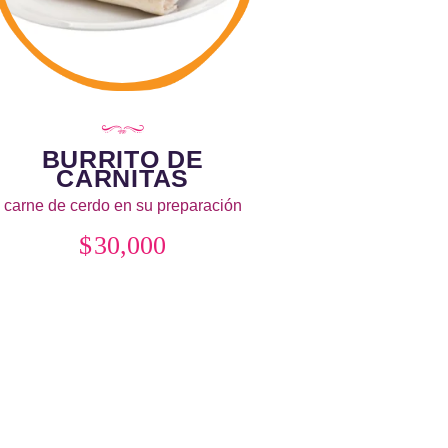
BURRITO DE
CARNITAS
carne de cerdo en su preparación
rnitas
,
cebolla y cilantro.
,
frijol refrito
,
$
30,000
uacamole
,
pico de gallo
,
queso doble
crema fundido
,
Tortilla de trigo